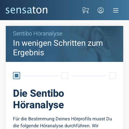
Sentibo Höranalyse
In wenigen Schritten zum
Ergebnis
Die Sentibo
Höranalyse
Für die Bestimmung Deines Hörprofils musst Du
die folgende Höranalyse durchführen. Wir