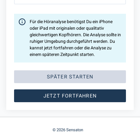
Für die Höranalyse benötigst Du ein iPhone
oder iPad mit originalen oder qualitativ
gleichwertigen Kopfhörern. Die Analyse sollte in
ruhiger Umgebung durchgeführt werden. Du
kannst jetzt fortfahren oder die Analyse zu
einem späteren Zeitpunkt starten.
SPÄTER STARTEN
JETZT FORTFAHREN
© 2026 Sensaton