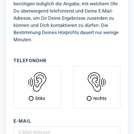
benötigen lediglich die Angabe, mit welchem Ohr
Du überwiegend telefonierst und Deine E-Mail-
Adresse, um Dir Deine Ergebnisse zusenden zu
können und Dich kontaktieren zu dürfen. Die
Bestimmung Deines Hörprofils dauert nur wenige
Minuten.
TELEFONOHR
links
rechts
E-MAIL